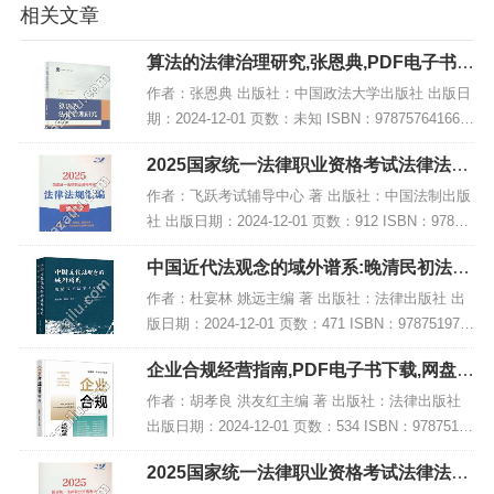
相关文章
算法的法律治理研究,张恩典,PDF电子书下
载,网盘资源
作者：张恩典 出版社：中国政法大学出版社 出版日
期：2024-12-01 页数：未知 ISBN：978757641668
8 电子书大小：185MB [高清扫描版PDF格式] 内容
2025国家统一法律职业资格考试法律法规
简介 202...
汇编(便携本)第一卷【2025飞跃版?便…,P
作者：飞跃考试辅导中心 著 出版社：中国法制出版
DF
社 出版日期：2024-12-01 页数：912 ISBN：97875
21647723 电子书大小：256MB [高清扫描版PDF格
中国近代法观念的域外谱系:晚清民初法学
式] 内容...
译文选编,PDF下载
作者：杜宴林 姚远主编 著 出版社：法律出版社 出
版日期：2024-12-01 页数：471 ISBN：978751979
6822 电子书大小：213MB [高清扫描版PDF格式] 内
企业合规经营指南,PDF电子书下载,网盘资
容简介...
源
作者：胡孝良 洪友红主编 著 出版社：法律出版社
出版日期：2024-12-01 页数：534 ISBN：97875197
95900 电子书大小：224MB [高清扫描版PDF格式]
2025国家统一法律职业资格考试法律法规
内容简...