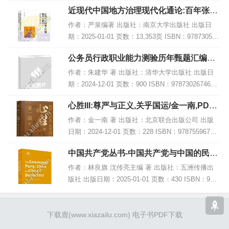
28423 电子书大小：231MB [高清扫描版PDF格式]
近现代中国地方治理现代化通论:百年张謇
内容简...
与路径探索,PDF下载
作者：严泉编著 出版社：南京大学出版社 出版日
期：2025-01-01 页数：13,353页 ISBN：978730528
1747 电子书大小：238MB [高清扫描版PDF格式] 内
公务员行政职业能力测验历年甄题汇编及
容简介...
参考答案解析,PDF下载
作者：朱建华 著 出版社：清华大学出版社 出版日
期：2024-12-01 页数：900 ISBN：9787302674665
电子书大小：225MB [高清扫描版PDF格式] 内容简
心胜III:尊严与正义,关乎国运/金一南,PDF
介 《公...
电子书下载
作者：金一南 著 出版社：北京联合出版公司 出版
日期：2024-12-01 页数：228 ISBN：97875596793
83 电子书大小：235MB [高清扫描版PDF格式] 内容
中国共产党丛书-中国共产党与中国的民主
简介 《...
建设(英),PDF下载
作者：林良旗 沈传亮主编 著 出版社：五洲传播出
版社 出版日期：2025-01-01 页数：430 ISBN：978
7508542652 电子书大小：186MB [高清扫描版PDF
格式] 内...
下载鹿
(www.xiazailu.com)
电子书PDF下载