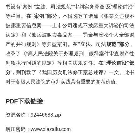
书设有“案例”“立法、司法规范”“审判实务释疑”及“理论前沿”
等栏目。
在“案例”部分
，本辑选登了诸如《张某文违规不
披露重要信息案——上市公司违规不披露重大诉讼的司法
认定》和《熊岳波贩卖毒品案——罚金与没收个人全部财
产的并罚规则》等典型案例。
在“立法、司法规范”部分
，
收录了《*高人民法院关于办理减刑、假释案件审查财产性
判项执行问题的规定》等相关法规文件。
在“理论前沿”部
分
，则刊载了《我国历次刑法修正案总述评》一文。此书
对于各级人民法院的审判实践具有重要的参考价值。
PDF下载链接
资源名称：92446688.zip
解压密码：www.xiazailu.com