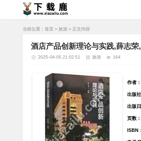
当前位置：
首页
>
旅游
> 正文内容
酒店产品创新理论与实践,薛志荣,
2025-04-05 21:02:51
旅游
164
作者
出版
出版
页数
ISBN