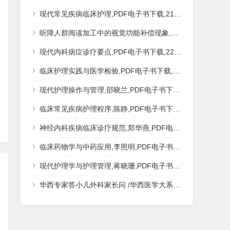
现代常见疾病临床护理,PDF电子书下载,217MB,网盘资源
听障人群阅读加工中的视觉功能补偿现象,秦钊,PDF电子书下载,网盘资源
现代内科病症诊疗要点,PDF电子书下载,223MB,网盘资源
临床护理实践与医学检验,PDF电子书下载,193MB,网盘资源
现代护理操作与管理,邵晓兰,PDF电子书下载,242MB,网盘资源
临床常见疾病护理程序,陈静,PDF电子书下载,185MB,网盘资源
神经内科疾病临床诊疗规范,郑华燕,PDF电子书下载,188MB,网盘资源
临床药物学与中药应用,李照明,PDF电子书下载,202MB,网盘资源
现代护理学与护理管理,蒋晓珊,PDF电子书下载,223MB,网盘资源
华西专家答小儿外科家长问 /华西医学大系?医学科普,PDF电子书网盘下载