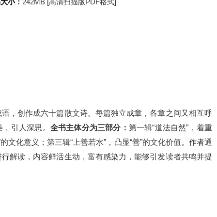
书大小：
242MB [高清扫描版PDF格式]
成语，创作成六十篇散文诗。每篇独立成章，各章之间又相互呼
美，引人深思。
全书主体分为三部分：
第一辑“道法自然”，着重
德”的文化意义；第三辑“上善若水”，凸显“善”的文化价值。作者通
进行解读，内容鲜活生动，富有感染力，能够引发读者共鸣并提