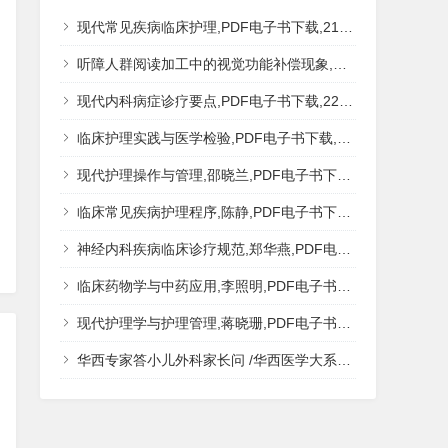
现代常见疾病临床护理,PDF电子书下载,217MB,网盘资源
听障人群阅读加工中的视觉功能补偿现象,秦钊,PDF电子书下载,网盘资源
现代内科病症诊疗要点,PDF电子书下载,223MB,网盘资源
临床护理实践与医学检验,PDF电子书下载,193MB,网盘资源
现代护理操作与管理,邵晓兰,PDF电子书下载,242MB,网盘资源
临床常见疾病护理程序,陈静,PDF电子书下载,185MB,网盘资源
神经内科疾病临床诊疗规范,郑华燕,PDF电子书下载,188MB,网盘资源
临床药物学与中药应用,李照明,PDF电子书下载,202MB,网盘资源
现代护理学与护理管理,蒋晓珊,PDF电子书下载,223MB,网盘资源
华西专家答小儿外科家长问 /华西医学大系?医学科普,PDF电子书网盘下载