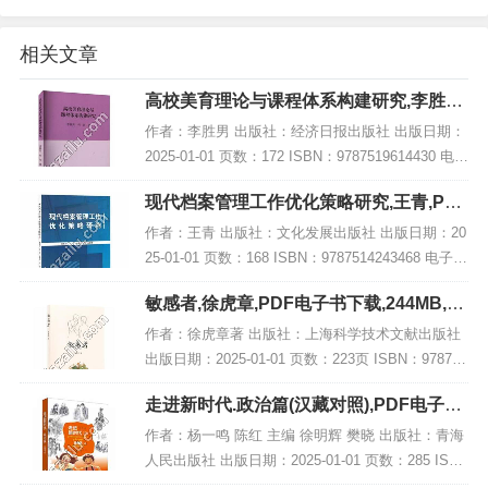
相关文章
高校美育理论与课程体系构建研究,李胜男,
PDF电子书网盘下载
作者：李胜男 出版社：经济日报出版社 出版日期：
2025-01-01 页数：172 ISBN：9787519614430 电子
书大小：191MB [高清扫描版PDF格式] 内容简介
现代档案管理工作优化策略研究,王青,PDF
《高校美...
电子书网盘下载
作者：王青 出版社：文化发展出版社 出版日期：20
25-01-01 页数：168 ISBN：9787514243468 电子书
大小：264MB [高清扫描版PDF格式] 内容简介 书
敏感者,徐虎章,PDF电子书下载,244MB,网
名：《现...
盘资源
作者：徐虎章著 出版社：上海科学技术文献出版社
出版日期：2025-01-01 页数：223页 ISBN：978754
3991064 电子书大小：244MB [高清扫描版PDF格
走进新时代.政治篇(汉藏对照),PDF电子书
式] 内容简...
网盘下载
作者：杨一鸣 陈红 主编 徐明辉 樊晓 出版社：青海
人民出版社 出版日期：2025-01-01 页数：285 ISB
N：9787225066783 电子书大小：178MB [高清扫描