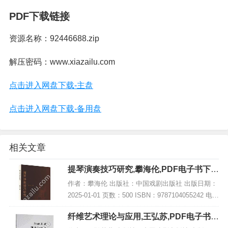
PDF下载链接
资源名称：92446688.zip
解压密码：www.xiazailu.com
点击进入网盘下载-主盘
点击进入网盘下载-备用盘
相关文章
提琴演奏技巧研究,攀海伦,PDF电子书下
载,网盘资源
作者：攀海伦 出版社：中国戏剧出版社 出版日期：
2025-01-01 页数：500 ISBN：9787104055242 电子
书大小：178MB [高清扫描版PDF格式] 内容简介 弦
纤维艺术理论与应用,王弘苏,PDF电子书下
乐演奏...
载,网盘资源