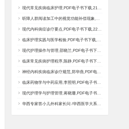
现代常见疾病临床护理,PDF电子书下载,217MB,网盘资源
听障人群阅读加工中的视觉功能补偿现象,秦钊,PDF电子书下载,网盘资源
现代内科病症诊疗要点,PDF电子书下载,223MB,网盘资源
临床护理实践与医学检验,PDF电子书下载,193MB,网盘资源
现代护理操作与管理,邵晓兰,PDF电子书下载,242MB,网盘资源
临床常见疾病护理程序,陈静,PDF电子书下载,185MB,网盘资源
神经内科疾病临床诊疗规范,郑华燕,PDF电子书下载,188MB,网盘资源
临床药物学与中药应用,李照明,PDF电子书下载,202MB,网盘资源
现代护理学与护理管理,蒋晓珊,PDF电子书下载,223MB,网盘资源
华西专家答小儿外科家长问 /华西医学大系?医学科普,PDF电子书网盘下载