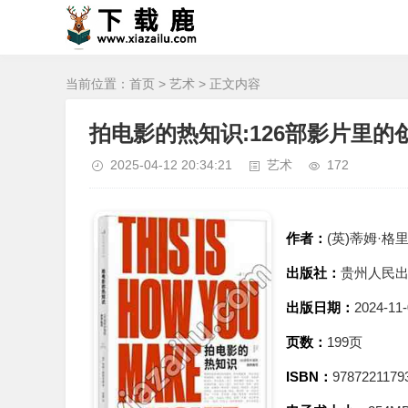
当前位置：
首页
>
艺术
> 正文内容
拍电影的热知识:126部影片里的
2025-04-12 20:34:21
艺术
172
作者：
(英)蒂姆·格里尔
出版社：
贵州人民
出版日期：
2024-11-
页数：
199页
ISBN：
9787221179