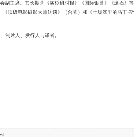
人协会副主席。其长期为《洛杉矶时报》《国际银幕》《滚石》等
》《顶级电影摄影大师访谈》（合著）和《十场戏里的马丁·斯
迷、制片人、发行人与译者。
ml