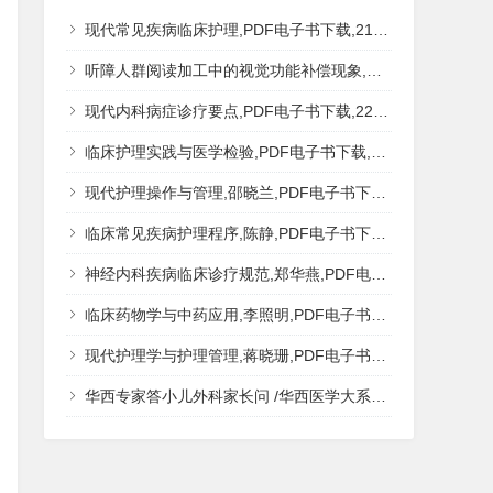
现代常见疾病临床护理,PDF电子书下载,217MB,网盘资源
听障人群阅读加工中的视觉功能补偿现象,秦钊,PDF电子书下载,网盘资源
现代内科病症诊疗要点,PDF电子书下载,223MB,网盘资源
临床护理实践与医学检验,PDF电子书下载,193MB,网盘资源
现代护理操作与管理,邵晓兰,PDF电子书下载,242MB,网盘资源
临床常见疾病护理程序,陈静,PDF电子书下载,185MB,网盘资源
神经内科疾病临床诊疗规范,郑华燕,PDF电子书下载,188MB,网盘资源
临床药物学与中药应用,李照明,PDF电子书下载,202MB,网盘资源
现代护理学与护理管理,蒋晓珊,PDF电子书下载,223MB,网盘资源
华西专家答小儿外科家长问 /华西医学大系?医学科普,PDF电子书网盘下载