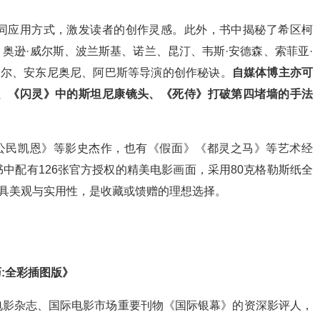
同应用方式，激发读者的创作灵感。此外，书中揭秘了希区柯
奥逊·威尔斯、波兰斯基、诺兰、昆汀、韦斯·安德森、索菲亚·
塔尔、安东尼奥尼、阿巴斯等导演的创作秘诀。
自媒体博主亦可
、《闪灵》中的斯坦尼康镜头、《死侍》打破第四堵墙的手法
《公民凯恩》等影史杰作，也有《假面》《都灵之马》等艺术经
中配有126张官方授权的精美电影画面，采用80克格勒斯纸全
兼具美观与实用性，是收藏或馈赠的理想选择。
巧:全彩插图版》
英国知名电影杂志、国际电影市场重要刊物《国际银幕》的资深影评人，