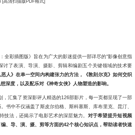
B [高清扫描版PDF格式]
巧：全彩插图版》旨在为广大的影迷提供一部详尽的“影像创意指
入探讨了表演、导演、摄影、剪辑和编剧五个关键领域的技术要
八恶人》在单一空间内构建张力的方法，《敦刻尔克》如何交织
思想深度，以及配乐对《神奇女侠》人物塑造的影响。
精心策划，汇集了资深影评人精选的126部影片，每一页都呈现了一部
巧。书中不仅涵盖了斯皮尔伯格、斯科塞斯、库布里克、昆汀、
独特技法，还揭示了电影艺术的深层魅力。
对于希望提升短视频
编、导、演、摄、剪等方面的42个核心知识点，帮助读者快速