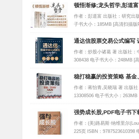
顿悟渐修;龙头哲学,彭道富
作者：彭道富 出版社：研究出版社 出版
子书大小：185MB [高清扫描版P
通达信股票交易公式编写 
作者：炒股小诸葛 著 出版社：中国铁
308438 电子书大小：248MB 
稳打稳赢的投资策略 基金
作者：蒋怡青,吴晓瑞 著 出版社：中
13308506 电子书大小：263MB
强势成长股,PDF电子书下载
作者：(美)路易斯·纳维里尔(Lou
225页 ISBN：978752361039