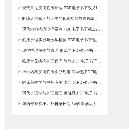
现代常见疾病临床护理,PDF电子书下载,217MB,网盘资源
听障人群阅读加工中的视觉功能补偿现象,秦钊,PDF电子书下载,网盘资源
现代内科病症诊疗要点,PDF电子书下载,223MB,网盘资源
临床护理实践与医学检验,PDF电子书下载,193MB,网盘资源
现代护理操作与管理,邵晓兰,PDF电子书下载,242MB,网盘资源
临床常见疾病护理程序,陈静,PDF电子书下载,185MB,网盘资源
神经内科疾病临床诊疗规范,郑华燕,PDF电子书下载,188MB,网盘资源
临床药物学与中药应用,李照明,PDF电子书下载,202MB,网盘资源
现代护理学与护理管理,蒋晓珊,PDF电子书下载,223MB,网盘资源
华西专家答小儿外科家长问 /华西医学大系?医学科普,PDF电子书网盘下载