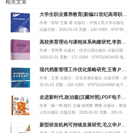
相关文章
大学生职业素养教育(新编21世纪高等职业
教育精品教材·通识课系列),PDF下载
作者：邬琰 王菊 著 出版社：中国人民大学出版社
出版日期：2025-01-01 页数：140 ISBN：97873003
29963 电子书大小：221MB [高清扫描版PDF格式]
高校美育理论与课程体系构建研究,李胜男,
内容简...
PDF电子书网盘下载
作者：李胜男 出版社：经济日报出版社 出版日期：
2025-01-01 页数：172 ISBN：9787519614430 电子
书大小：191MB [高清扫描版PDF格式] 内容简介
现代档案管理工作优化策略研究,王青,PDF
《高校美...
电子书网盘下载
作者：王青 出版社：文化发展出版社 出版日期：20
25-01-01 页数：168 ISBN：9787514243468 电子书
大小：264MB [高清扫描版PDF格式] 内容简介 书
走进新时代.政治篇(汉藏对照),PDF电子书
名：《现...
网盘下载
作者：杨一鸣 陈红 主编 徐明辉 樊晓 出版社：青海
人民出版社 出版日期：2025-01-01 页数：285 ISB
N：9787225066783 电子书大小：178MB [高清扫描
新型研发机构可持续发展研究,毛义华,PDF
版P...
电子书网盘下载