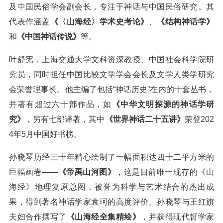
及中国民俗学会副会长，专注于神话与中国民俗研究。其
代表作涵盖
《〈山海经〉学术史考论》
、
《结构神话学》
和
《中国神话传说》
等。
叶舒宪，上海交通大学文科资深教授、中国社会科学院研
究员，同时担任中国比较文学学会会长及文学人类学研究
会荣誉理事长。他主编了包括“神话历史”在内的十套丛书，
并著有超过六十部作品，如
《中华文明探源的神话学研
究》
，另有七部译著，其中
《世界神话二十五讲》
荣登202
4年5月中国好书榜。
孙晓琴历经三十年精心绘制了一幅面积达四十二平方米的
巨幅画卷——
《帝禹山河图》
，这是目前唯一现存的《山
海经》地理复原总图，被誉为科学与艺术结合的杰出成
果，得到著名神话学家袁珂的高度评价。孙晓琴与王红旗
夫妇合作撰写了
《山海经全集精绘》
，并获得现代哲学家