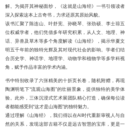
解。为揭开其神秘面纱，《这就是山海经》一书引领读者
深入探索这本上古奇书，力求还原其原始风貌。
该书汇聚了陈连山、叶舒宪、孙晓琴、张劲硕、李士琼五
位权威学者，他们凭借多年研究积累，从人文、地理、神
话、异兽及草木等多个角度解读《山海经》，揭示华夏文
明五千年前的独特光辉及其对现代社会的影响。学者们结
合历史学、神话学、地理学、动物学和植物学等多学科视
角，赋予作品丰富的学术内涵。
书中特别收录了六张精美的十折页长卷，随机附赠，再现
陶渊明笔下“流观山海图”的壮丽景象，提供独特的美学体
验。此外，三体沉浸式艺术展团队精心打造，确保每位读
者都能感受到“这才是山海图”的独特魅力。
通过理解《山海经》，我们得以在AI时代重新审视人与自
然的关系，发现这部古籍不仅是远古智慧的宝库，更是一