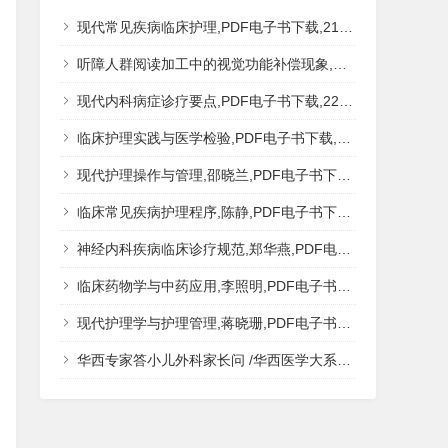
现代常见疾病临床护理,PDF电子书下载,217MB,网盘资源
听障人群阅读加工中的视觉功能补偿现象,秦钊,PDF电子书下载,网盘资源
现代内科病症诊疗要点,PDF电子书下载,223MB,网盘资源
临床护理实践与医学检验,PDF电子书下载,193MB,网盘资源
现代护理操作与管理,邵晓兰,PDF电子书下载,242MB,网盘资源
临床常见疾病护理程序,陈静,PDF电子书下载,185MB,网盘资源
神经内科疾病临床诊疗规范,郑华燕,PDF电子书下载,188MB,网盘资源
临床药物学与中药应用,李照明,PDF电子书下载,202MB,网盘资源
现代护理学与护理管理,蒋晓珊,PDF电子书下载,223MB,网盘资源
华西专家答小儿外科家长问 /华西医学大系?医学科普,PDF电子书网盘下载