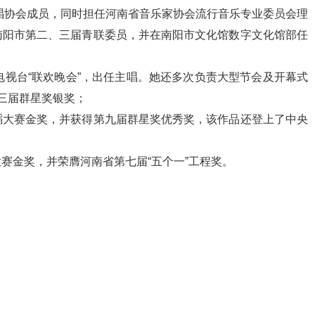
合唱协会成员，同时担任河南省音乐家协会流行音乐专业委员会理
南阳市第二、三届青联委员，并在南阳市文化馆数字文化馆部任
电视台“联欢晚会”，出任主唱。她还多次负责大型节会及开幕式
三届群星奖银奖；
蹈大赛金奖，并获得第九届群星奖优秀奖，该作品还登上了中央
赛金奖，并荣膺河南省第七届“五个一”工程奖。