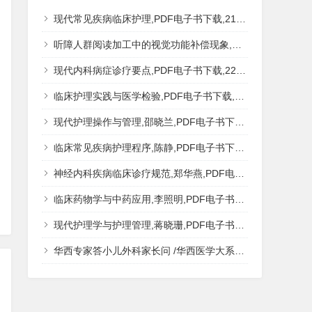
现代常见疾病临床护理,PDF电子书下载,217MB,网盘资源
听障人群阅读加工中的视觉功能补偿现象,秦钊,PDF电子书下载,网盘资源
现代内科病症诊疗要点,PDF电子书下载,223MB,网盘资源
临床护理实践与医学检验,PDF电子书下载,193MB,网盘资源
现代护理操作与管理,邵晓兰,PDF电子书下载,242MB,网盘资源
临床常见疾病护理程序,陈静,PDF电子书下载,185MB,网盘资源
神经内科疾病临床诊疗规范,郑华燕,PDF电子书下载,188MB,网盘资源
临床药物学与中药应用,李照明,PDF电子书下载,202MB,网盘资源
现代护理学与护理管理,蒋晓珊,PDF电子书下载,223MB,网盘资源
华西专家答小儿外科家长问 /华西医学大系?医学科普,PDF电子书网盘下载