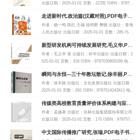
出版日期：2025-01-01 页数：223页 ISBN：978754
3991064 电子书大小：244MB [高清扫描版PDF格
走进新时代.政治篇(汉藏对照),PDF电子书
式] 内容简...
网盘下载
作者：杨一鸣 陈红 主编 徐明辉 樊晓 出版社：青海
人民出版社 出版日期：2025-01-01 页数：285 ISB
N：9787225066783 电子书大小：178MB [高清扫描
新型研发机构可持续发展研究,毛义华,PDF
版P...
电子书网盘下载
作者：毛义华 著 出版社：科学出版社 出版日期：2
025-01-01 页数：318 ISBN：9787030800299 电子
书大小：185MB [高清扫描版PDF格式] 内容简介 在
瞬间与永恒---三十年教坛散记,徐丰丽,PDF
新一轮...
电子书网盘下载
作者：徐丰丽 出版社：文化发展出版社 出版日期：
2025-01-01 页数：292 ISBN：9787514243611 电子
书大小：250MB [高清扫描版PDF格式] 内容简介 在
传媒类高校教育质量评价体系构建与应用
教育领...
研究,PDF电子书下载
作者：孟越著 出版社：吉林出版集团股份有限公司
出版日期：2025-01-01 页数：170 ISBN：97875731
51148 电子书大小：229MB [高清扫描版PDF格式]
中文国际传播推广研究,张瑞,PDF电子书下
内容简介...
载,网盘资源