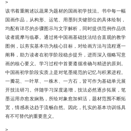
>
该书着重阐述以蔬果为题材的国画初学技法。书中每一幅
国画作品，从构形、运笔、用墨到关键部位的具体绘制，
均配有详尽的步骤图示与文字解析，同时提供范例作品供
读者观摩与临摹。通过将中国画基础技法结合直观的教学
图例，以夯实基本功为核心目标，对绘画方法与流程逐一
阐释，助力读者在初学阶段稳步提升，进而深入领略写意
画的核心要义。学习过程中首要遵循准确与精进的原则。
中国画初学阶段实质上是对笔墨规范的记忆与积累进程。
一瓣花、一叶草、一株木、一方石，皆可作为基础单元展
开技法研习。伴随学习深度递增，技法必然逐步拓展，笔
墨运用亦愈发娴熟，所绘对象愈加鲜活，题材范围不断拓
宽，情感表达趋于流畅自然。因此，扎实的基本功训练具
有不可替代的重要意义。
>