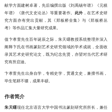
献学方面建树卓著，先后编撰出版《刘禹锡年谱》《元稹
年谱》《唐代文史论丛》等重要著作。
此外
，在艺术史研
究方面亦有突出贡献，其《郑板桥全集》与《郑板桥丛
考》等作品汇集大量研究成果。
值卞孝萱先生百年诞辰之际，朱天曙教授系统整理并深入
阐释卞氏在书画篆刻艺术史研究领域的学术成就，全面收
录其艺术史研究论文，既为纪念先贤，亦望对当代艺术研
究有所启迪。
卞孝萱先生出身自学，专精史学，贯通文史，兼擅书画，
毕生笔耕不辍，成果丰硕。
作者简介
朱天曙
现任北京语言大学中国书法篆刻研究所所长，兼任