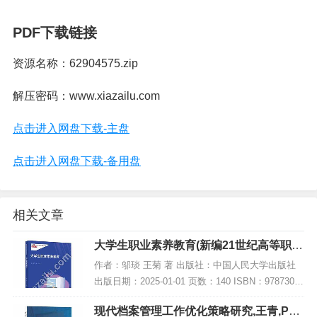
PDF下载链接
资源名称：62904575.zip
解压密码：www.xiazailu.com
点击进入网盘下载-主盘
点击进入网盘下载-备用盘
相关文章
大学生职业素养教育(新编21世纪高等职业
教育精品教材·通识课系列),PDF下载
作者：邬琰 王菊 著 出版社：中国人民大学出版社
出版日期：2025-01-01 页数：140 ISBN：97873003
29963 电子书大小：221MB [高清扫描版PDF格式]
现代档案管理工作优化策略研究,王青,PDF
内容简...