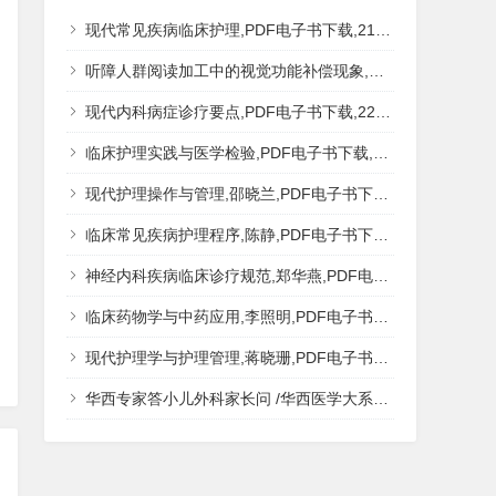
现代常见疾病临床护理,PDF电子书下载,217MB,网盘资源
听障人群阅读加工中的视觉功能补偿现象,秦钊,PDF电子书下载,网盘资源
现代内科病症诊疗要点,PDF电子书下载,223MB,网盘资源
临床护理实践与医学检验,PDF电子书下载,193MB,网盘资源
现代护理操作与管理,邵晓兰,PDF电子书下载,242MB,网盘资源
临床常见疾病护理程序,陈静,PDF电子书下载,185MB,网盘资源
神经内科疾病临床诊疗规范,郑华燕,PDF电子书下载,188MB,网盘资源
临床药物学与中药应用,李照明,PDF电子书下载,202MB,网盘资源
现代护理学与护理管理,蒋晓珊,PDF电子书下载,223MB,网盘资源
华西专家答小儿外科家长问 /华西医学大系?医学科普,PDF电子书网盘下载