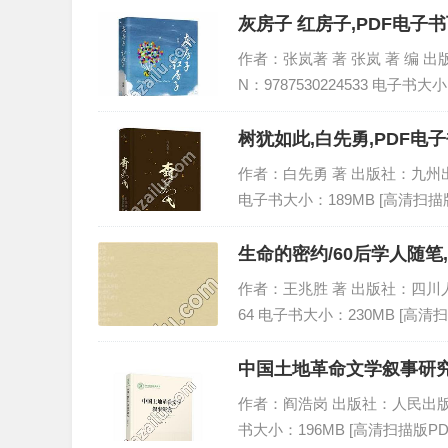
灰房子 红房子,PDF电子
作者：张岚著 著 张岚 著 编 出版
N：9787530224533 电子书大小
树犹如此,白先勇,PDF电子
作者：白先勇 著 出版社：九州出版社 
电子书大小：189MB [高清扫描版
生命的密约/60后学人随笔
作者：王兆胜 著 出版社：四川人民出版
64 电子书大小：230MB [高清扫
中国土地革命文学叙事研究,
作者：阎浩岗 出版社：人民出版社 出版
书大小：196MB [高清扫描版PD