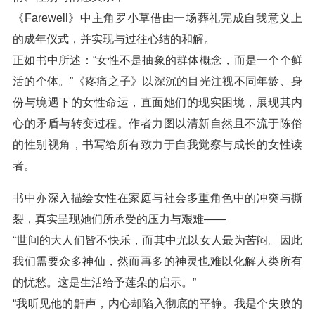
《Farewell》中主角罗小草借由一场葬礼完成自我意义上
的成年仪式，并实现与过往心结的和解。
正如书中所述：“女性不是抽象的群体概念，而是一个个鲜
活的个体。”《疼痛之子》以深沉的目光注视不同年龄、身
份与境遇下的女性命运，直面她们的现实困境，展现其内
心的矛盾与转变过程。作者力图以清新自然且不流于陈俗
的性别视角，书写给所有致力于自我觉察与成长的女性读
者。
书中亦深入描绘女性在家庭与社会多重角色中的冲突与撕
裂，真实呈现她们所承受的压力与艰难——
“世间的大人们皆不快乐，而其中尤以女人最为苦闷。因此
我们需要众多神仙，然而再多的神灵也难以化解人类所有
的忧愁。这是生活给予莲朵的启示。”
“我听见他的鼾声，内心却陷入彻底的平静。我是个失败的