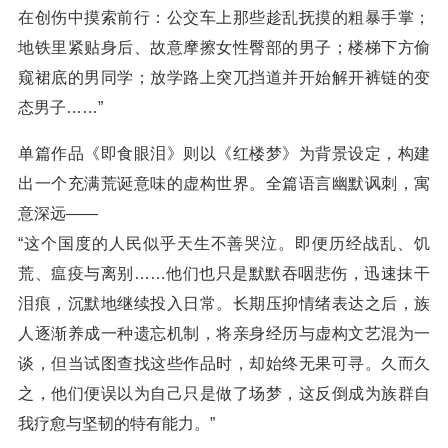
在创伤中摸索前行：公交车上那些趁乱抚摸的粗暴手掌；
地铁里紧贴身后、故意摩擦女性臀部的男子；楼梯下方偷
窥裙底的男同学；放学路上突兀挡道并开始解开裤链的变
态男子……”
单篇作品《即食眼泪》则以《红楼梦》为背景设定，构建
出一个充满荒诞意味的虚构世界。全篇语言幽默讽刺，寓
意深远——
“这个国度的人民似乎天生不善哭泣。即便历经战乱、饥
荒、瘟疫与离别……他们也只是默默吞咽悲伤，迅速抹干
泪痕，沉默地继续投入日常。长期压抑情绪表达之后，族
人逐渐养成一种遗忘机制，将亲身经历与虚构文艺混为一
谈，但当试图查找这些作品时，却始终无果可寻。久而久
之，他们便误以为自己只是做了场梦，这反倒成为族群自
我疗愈与坚韧的特有能力。”