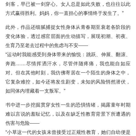
剑客，早已被一剑穿心。女人总是如此失败，也往往以此
方式赢得胜利。妈妈，你一直担心的事情终于发生了。”
此外，作品还细腻捕捉女性身体从青春期至衰老各阶段的
变化体验，透过感官层面的生动描写，展现初潮、初夜、
生育乃至老去过程中的焦虑与不安——
“运动时我能感受到身体带来的愉悦：跳跃、伸展、翻滚、
奔跑……尽情挥洒汗水，尽管伴随疼痛，我也能自如应
对。但在其他时刻，我仿佛寄居在一个陌生的身体之中，
它复杂难控，如今还将发生剧变，未知的风险悄然潜伏，
如同体内埋藏着一支叛军。”
书中进一步挖掘贯穿女性一生的恐惧情绪，揭露童年时期
难以言说的羞耻记忆，以及在缺乏性教育背景下所遭遇的
伤害与危险——
“小草这一代的女孩未曾接受过正规性教育，她们自幼便是