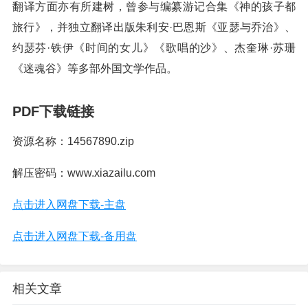
翻译方面亦有所建树，曾参与编纂游记合集《神的孩子都
旅行》，并独立翻译出版朱利安·巴恩斯《亚瑟与乔治》、
约瑟芬·铁伊《时间的女儿》《歌唱的沙》、杰奎琳·苏珊
《迷魂谷》等多部外国文学作品。
PDF下载链接
资源名称：14567890.zip
解压密码：www.xiazailu.com
点击进入网盘下载-主盘
点击进入网盘下载-备用盘
相关文章