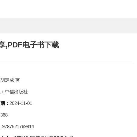
,PDF电子书下载
：
胡定成 著
社：
中信出版社
日期：
2024-11-01
：
368
：
9787521769814