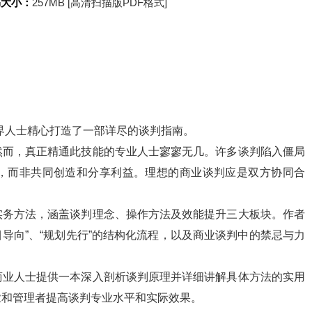
书大小：
257MB [高清扫描版PDF格式]
界人士精心打造了一部详尽的谈判指南。
然而，真正精通此技能的专业人士寥寥无几。许多谈判陷入僵局
，而非共同创造和分享利益。理想的商业谈判应是双方协同合
实务方法，涵盖谈判理念、操作方法及效能提升三大板块。作者
目导向”、“规划先行”的结构化流程，以及商业谈判中的禁忌与力
商业人士提供一本深入剖析谈判原理并详细讲解具体方法的实用
业和管理者提高谈判专业水平和实际效果。