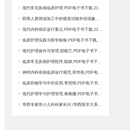
现代常见疾病临床护理,PDF电子书下载,217MB,网盘资源
听障人群阅读加工中的视觉功能补偿现象,秦钊,PDF电子书下载,网盘资源
现代内科病症诊疗要点,PDF电子书下载,223MB,网盘资源
临床护理实践与医学检验,PDF电子书下载,193MB,网盘资源
现代护理操作与管理,邵晓兰,PDF电子书下载,242MB,网盘资源
临床常见疾病护理程序,陈静,PDF电子书下载,185MB,网盘资源
神经内科疾病临床诊疗规范,郑华燕,PDF电子书下载,188MB,网盘资源
临床药物学与中药应用,李照明,PDF电子书下载,202MB,网盘资源
现代护理学与护理管理,蒋晓珊,PDF电子书下载,223MB,网盘资源
华西专家答小儿外科家长问 /华西医学大系?医学科普,PDF电子书网盘下载