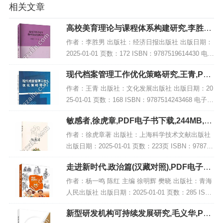
相关文章
高校美育理论与课程体系构建研究,李胜男,
PDF电子书网盘下载
作者：李胜男 出版社：经济日报出版社 出版日期：
2025-01-01 页数：172 ISBN：9787519614430 电子
书大小：191MB [高清扫描版PDF格式] 内容简介
现代档案管理工作优化策略研究,王青,PDF
《高校美...
电子书网盘下载
作者：王青 出版社：文化发展出版社 出版日期：20
25-01-01 页数：168 ISBN：9787514243468 电子书
大小：264MB [高清扫描版PDF格式] 内容简介 书
敏感者,徐虎章,PDF电子书下载,244MB,网
名：《现...
盘资源
作者：徐虎章著 出版社：上海科学技术文献出版社
出版日期：2025-01-01 页数：223页 ISBN：978754
3991064 电子书大小：244MB [高清扫描版PDF格
走进新时代.政治篇(汉藏对照),PDF电子书
式] 内容简...
网盘下载
作者：杨一鸣 陈红 主编 徐明辉 樊晓 出版社：青海
人民出版社 出版日期：2025-01-01 页数：285 ISB
N：9787225066783 电子书大小：178MB [高清扫描
新型研发机构可持续发展研究,毛义华,PDF
版P...