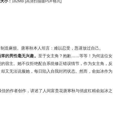
书大小：
182MB [高清扫描版PDF格式]
力制造麻烦。唐寒秋本人坦言：难以忍受，恳请放过自己。
愚笨的男性毫无兴趣。
至于女主角？抱歉……等等！为何这位女
驳的宿主。她不仅拒绝配合系统修正错误情节，作为女主角，反
，却又无法说服她，每日陷入自我封闭状态。然而，俞如冰作为
极佳的作者创作，讲述了人间富贵花唐寒秋与俏皮杠精俞如冰之