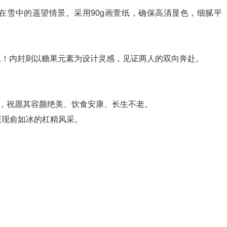
在雪中的遥望情景。采用90g画萱纸，确保高清显色，细腻平
总！内封则以糖果元素为设计灵感，见证两人的双向奔赴。
礼物，祝愿其容颜绝美、饮食安康、长生不老。
展现俞如冰的杠精风采。