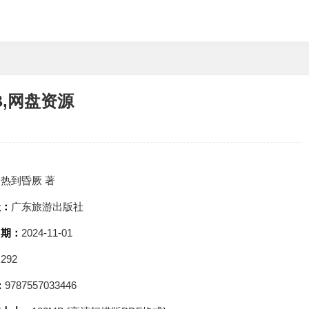
B,网盘资源
：
热到昏厥 著
社：
广东旅游出版社
日期：
2024-11-01
：
292
：
9787557033446