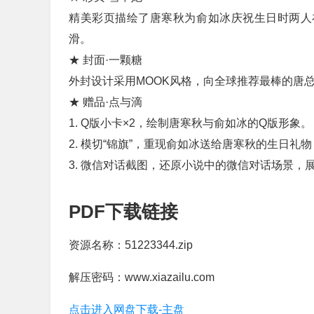
精美彩页描绘了唐寒秋为俞如冰庆祝生日时两人
滑。
★ 封面·一颗糖
外封设计采用MOOK风格，向全球推荐最棒的唐
★ 赠品·点与滴
1. Q版小卡×2，绘制唐寒秋与俞如冰的Q版形象。
2. 模切“锦旗”，重现俞如冰送给唐寒秋的生日
3. 微信对话截图，还原小说中的微信对话场景，
PDF下载链接
资源名称：51223344.zip
解压密码：www.xiazailu.com
点击进入网盘下载-主盘