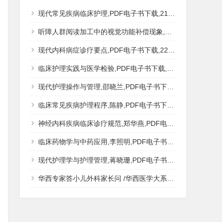
现代常见疾病临床护理,PDF电子书下载,217MB,网盘资源
听障人群阅读加工中的视觉功能补偿现象,秦钊,PDF电子书下载,网盘资源
现代内科病症诊疗要点,PDF电子书下载,223MB,网盘资源
临床护理实践与医学检验,PDF电子书下载,193MB,网盘资源
现代护理操作与管理,邵晓兰,PDF电子书下载,242MB,网盘资源
临床常见疾病护理程序,陈静,PDF电子书下载,185MB,网盘资源
神经内科疾病临床诊疗规范,郑华燕,PDF电子书下载,188MB,网盘资源
临床药物学与中药应用,李照明,PDF电子书下载,202MB,网盘资源
现代护理学与护理管理,蒋晓珊,PDF电子书下载,223MB,网盘资源
华西专家答小儿外科家长问 /华西医学大系?医学科普,PDF电子书网盘下载