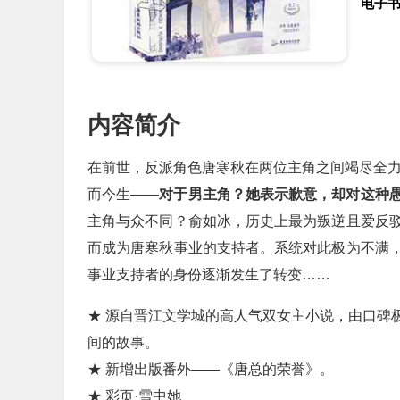
电子
内容简介
在前世，反派角色唐寒秋在两位主角之间竭尽全
而今生——
对于男主角？她表示歉意，却对这种
主角与众不同？俞如冰，历史上最为叛逆且爱反
而成为唐寒秋事业的支持者。系统对此极为不满
事业支持者的身份逐渐发生了转变……
★ 源自晋江文学城的高人气双女主小说，由口碑
间的故事。
★ 新增出版番外——《唐总的荣誉》。
★ 彩页·雪中她