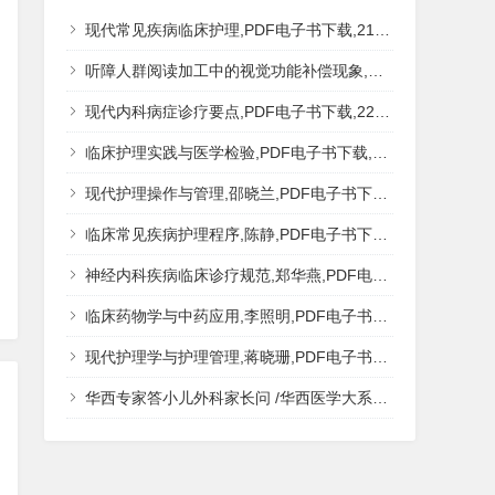
现代常见疾病临床护理,PDF电子书下载,217MB,网盘资源
听障人群阅读加工中的视觉功能补偿现象,秦钊,PDF电子书下载,网盘资源
现代内科病症诊疗要点,PDF电子书下载,223MB,网盘资源
临床护理实践与医学检验,PDF电子书下载,193MB,网盘资源
现代护理操作与管理,邵晓兰,PDF电子书下载,242MB,网盘资源
临床常见疾病护理程序,陈静,PDF电子书下载,185MB,网盘资源
神经内科疾病临床诊疗规范,郑华燕,PDF电子书下载,188MB,网盘资源
临床药物学与中药应用,李照明,PDF电子书下载,202MB,网盘资源
现代护理学与护理管理,蒋晓珊,PDF电子书下载,223MB,网盘资源
华西专家答小儿外科家长问 /华西医学大系?医学科普,PDF电子书网盘下载