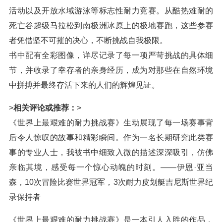
活动以及开放水域游泳等标志性耐力竞赛。从酷热难耐的
死亡谷超级马拉松到南极洲冰原上的极地赛跑，这些参赛
者凭借坚不可摧的决心，不断挑战自我极限。
书中配有全彩图像，详尽记录了每一项严苛挑战的具体细
节，并收录了幸存者的亲身经历，成为对那些在自然环境
中拼搏并最终存活下来的人们的辉煌见证。
>
相关评论或推荐：
>
《世界上最艰难的耐力挑战赛》生动展现了每一场赛事背
后令人惊叹的故事和精彩瞬间。作为一名长期研究此类赛
事的专业人士，我被书中细致入微的描述深深吸引，仿佛
亲临其境，感受每一个惊心动魄的时刻。——伊恩·亚当
森，10次冒险比赛世界冠军，3次耐力皮划艇吉尼斯世界纪
录保持者
《世界上最艰难的耐力挑战赛》是一本引人入胜的作品，