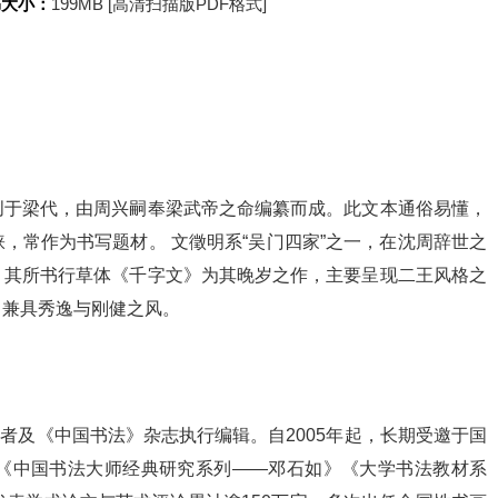
书大小：
199MB [高清扫描版PDF格式]
创于梁代，由周兴嗣奉梁武帝之命编纂而成。此文本通俗易懂，
，常作为书写题材。 文徵明系“吴门四家”之一，在沈周辞世之
。其所书行草体《千字文》为其晚岁之作，主要呈现二王风格之
，兼具秀逸与刚健之风。
学者及《中国书法》杂志执行编辑。自2005年起，长期受邀于国
《中国书法大师经典研究系列——邓石如》《大学书法教材系