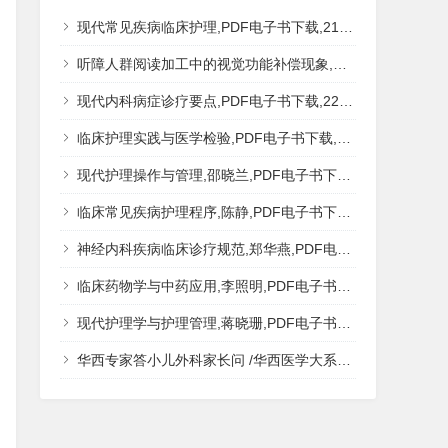
现代常见疾病临床护理,PDF电子书下载,217MB,网盘资源
听障人群阅读加工中的视觉功能补偿现象,秦钊,PDF电子书下载,网盘资源
现代内科病症诊疗要点,PDF电子书下载,223MB,网盘资源
临床护理实践与医学检验,PDF电子书下载,193MB,网盘资源
现代护理操作与管理,邵晓兰,PDF电子书下载,242MB,网盘资源
临床常见疾病护理程序,陈静,PDF电子书下载,185MB,网盘资源
神经内科疾病临床诊疗规范,郑华燕,PDF电子书下载,188MB,网盘资源
临床药物学与中药应用,李照明,PDF电子书下载,202MB,网盘资源
现代护理学与护理管理,蒋晓珊,PDF电子书下载,223MB,网盘资源
华西专家答小儿外科家长问 /华西医学大系?医学科普,PDF电子书网盘下载