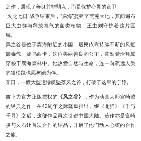
之作，展现了善良并非弱点，而是保护心灵的盔甲。
“火之七日”战争结束后，“腐海”蔓延至荒芜大地，其间遍布
巨大虫群与释放毒气的菌类植物，王虫则守护着这片区
域。
风之谷是位于腐海附近的小国，居民依靠持续不断的风抵
御毒气。娜乌西卡，这位美丽善良的公主，常驾驶滑翔翼
穿梭于腐海森林中。她热爱自然与生命，连一向疏远人类
的狐松鼠也愿与她为伴。
某日，一艘大型运输艇坠落风之谷，打破了这里的宁静。
吉卜力官方正版授权的
《风之谷》
，作为动画大师宫崎骏
的经典之作，在40周年之际隆重推出。继《龙猫》《千与
千寻》之后，这部作品再次引进中国大陆。该作亦是宫崎
骏与久石让首次合作的结晶，开启了他们动人心弦的合作
之旅。