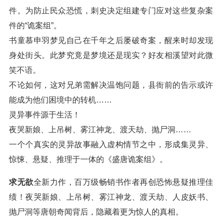
件。为防止民众恐慌，刺史决定组建专门应对这些复杂案
件的“诡案组”。
书童慕申羽梦见自己在千年之后屡破奇案，醒来时却发现
身处街头。此梦究竟是梦境还是现实？好友相溪望对此微
笑不语。
不论如何，这对兄弟需解决温饱问题，县衙前的告示或许
能成为他们困境中的转机……
灵异事件源于生活！
夜哭新娘、上吊树、雾江神龙、渡天劫、抛尸洞……
一个个真实的灵异故事融入虚构情节之中，形成集灵异、
惊悚、悬疑、推理于一体的《盛唐诡案组》。
求无欲
全新力作，百万级畅销书作者再创恐怖悬疑推理佳
绩！夜哭新娘、上吊树、雾江神龙、渡天劫、人皮妖书、
抛尸洞等唐朝奇闻背后，隐藏着更为惊人的真相。