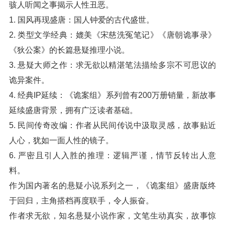
骇人听闻之事揭示人性丑恶。
1. 国风再现盛唐：国人钟爱的古代盛世。
2. 类型文学经典：媲美《宋慈洗冤笔记》《唐朝诡事录》
《狄公案》的长篇悬疑推理小说。
3. 悬疑大师之作：求无欲以精湛笔法描绘多宗不可思议的
诡异案件。
4. 经典IP延续：《诡案组》系列曾有200万册销量，新故事
延续盛唐背景，拥有广泛读者基础。
5. 民间传奇改编：作者从民间传说中汲取灵感，故事贴近
人心，犹如一面人性的镜子。
6. 严密且引人入胜的推理：逻辑严谨，情节反转出人意
料。
作为国内著名的悬疑小说系列之一，《诡案组》盛唐版终
于回归，主角搭档再度联手，令人振奋。
作者求无欲，知名悬疑小说作家，文笔生动真实，故事惊