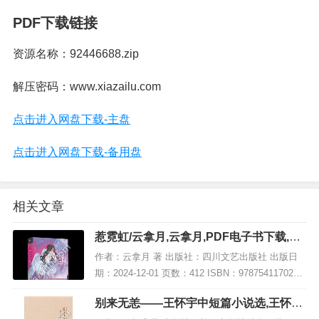
PDF下载链接
资源名称：92446688.zip
解压密码：www.xiazailu.com
点击进入网盘下载-主盘
点击进入网盘下载-备用盘
相关文章
惹霓虹/云拿月,云拿月,PDF电子书下载,网
盘资源
作者：云拿月 著 出版社：四川文艺出版社 出版日
期：2024-12-01 页数：412 ISBN：9787541170287
电子书大小：201MB [高清扫描版PDF格式] 内容简
别来无恙——王怀宇中短篇小说选,王怀宇,
介 据传...
PDF电子书网盘下载