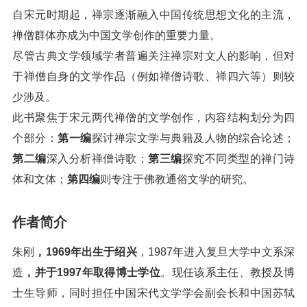
自宋元时期起，禅宗逐渐融入中国传统思想文化的主流，
禅僧群体亦成为中国文学创作的重要力量。
尽管古典文学领域学者普遍关注禅宗对文人的影响，但对
于禅僧自身的文学作品（例如禅僧诗歌、禅四六等）则较
少涉及。
此书聚焦于宋元两代禅僧的文学创作，内容结构划分为四
个部分：
第一编
探讨禅宗文学与典籍及人物的综合论述；
第二编
深入分析禅僧诗歌；
第三编
探究不同类型的禅门诗
体和文体；
第四编
则专注于佛教通俗文学的研究。
作者简介
朱刚
，1969年出生于绍兴
，1987年进入复旦大学中文系深
造
，并于1997年取得博士学位
。现任该系主任、教授及博
士生导师，同时担任中国宋代文学学会副会长和中国苏轼