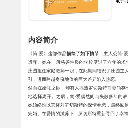
电子
内容简介
《简·爱》这部作品
描绘了如下情节
：主人公简·
遗弃。她在一所慈善性质的学校度过了六年的求
庄园担任家庭教师一职，在此期间结识了庄园主
引，进而跨越身份地位的巨大差异陷入热恋。
然而在婚礼之际，却有人揭露罗切斯特前妻尚存
地选择离开。之后，简·爱偶然间与失散多年的
她始终难以忘怀对罗切斯特的深情眷恋，最终回
完婚。在爱情的滋养下，罗切斯特重新寻回了幸