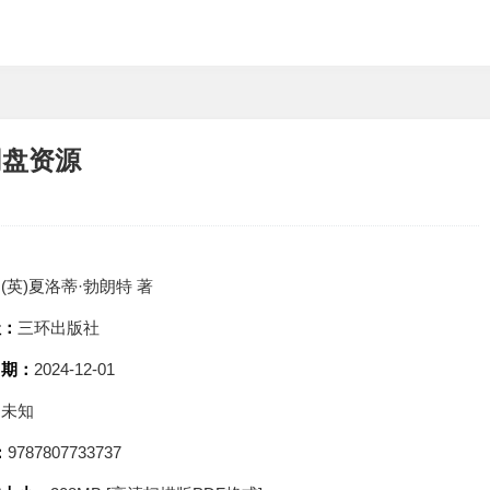
,网盘资源
：
(英)夏洛蒂·勃朗特 著
社：
三环出版社
日期：
2024-12-01
：
未知
：
9787807733737