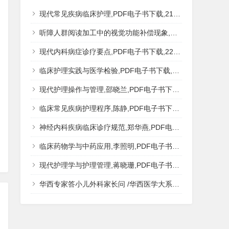
现代常见疾病临床护理,PDF电子书下载,217MB,网盘资源
听障人群阅读加工中的视觉功能补偿现象,秦钊,PDF电子书下载,网盘资源
现代内科病症诊疗要点,PDF电子书下载,223MB,网盘资源
临床护理实践与医学检验,PDF电子书下载,193MB,网盘资源
现代护理操作与管理,邵晓兰,PDF电子书下载,242MB,网盘资源
临床常见疾病护理程序,陈静,PDF电子书下载,185MB,网盘资源
神经内科疾病临床诊疗规范,郑华燕,PDF电子书下载,188MB,网盘资源
临床药物学与中药应用,李照明,PDF电子书下载,202MB,网盘资源
现代护理学与护理管理,蒋晓珊,PDF电子书下载,223MB,网盘资源
华西专家答小儿外科家长问 /华西医学大系?医学科普,PDF电子书网盘下载