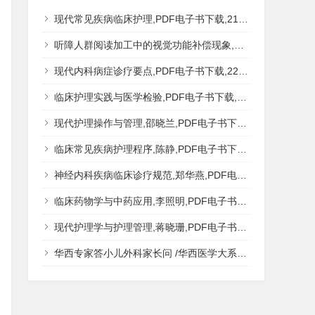
现代常见疾病临床护理,PDF电子书下载,217MB,网盘资源
听障人群阅读加工中的视觉功能补偿现象,秦钊,PDF电子书下载,网盘资源
现代内科病症诊疗要点,PDF电子书下载,223MB,网盘资源
临床护理实践与医学检验,PDF电子书下载,193MB,网盘资源
现代护理操作与管理,邵晓兰,PDF电子书下载,242MB,网盘资源
临床常见疾病护理程序,陈静,PDF电子书下载,185MB,网盘资源
神经内科疾病临床诊疗规范,郑华燕,PDF电子书下载,188MB,网盘资源
临床药物学与中药应用,李照明,PDF电子书下载,202MB,网盘资源
现代护理学与护理管理,蒋晓珊,PDF电子书下载,223MB,网盘资源
华西专家答小儿外科家长问 /华西医学大系?医学科普,PDF电子书网盘下载