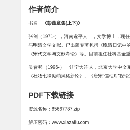
作者简介
书名：
《彭蕴章集(上下)》
张剑（1971-），河南遂平人士，文学博士，
与明清文学文献。已出版专著包括《晚清日记中
《宋代文学与文献考论》等。目前担任社科基金重
吴晋邦（1996-），辽宁大连人，北京大学中
《杜牧七律拗峭风格新论》、《唐宋“偏枯对”探论
PDF下载链接
资源名称：85667787.zip
解压密码：www.xiazailu.com