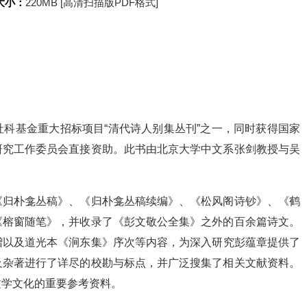
大小：
220MB [高清扫描版PDF格式]
科基金重大招标项目“清代诗人别集丛刊”之一，同时获得国家
研究工作委员会直接资助。此书由北京大学中文系张剑教授与吴
《归朴龛丛稿》、《归朴龛丛稿续编》、《松风阁诗钞》、《鹤
《榕窗随笔》，并收录了《彭文敬公全集》之外的百余篇诗文。
赠以及道光本《涧东集》序次等内容，为深入研究彭蕴章提供了
及杂著进行了详尽的校勘与标点，并广泛搜集了相关文献资料。
文学文化的重要参考资料。