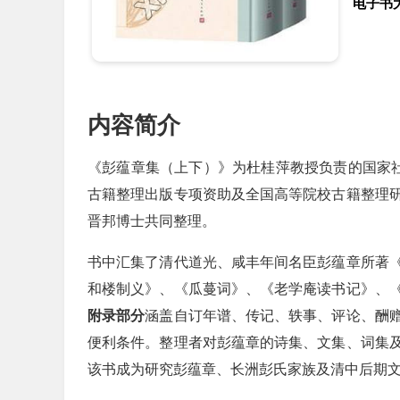
电子书
内容简介
《彭蕴章集（上下）》为杜桂萍教授负责的国家社
古籍整理出版专项资助及全国高等院校古籍整理
晋邦博士共同整理。
书中汇集了清代道光、咸丰年间名臣彭蕴章所著
和楼制义》、《瓜蔓词》、《老学庵读书记》、
附录部分
涵盖自订年谱、传记、轶事、评论、酬
便利条件。整理者对彭蕴章的诗集、文集、词集
该书成为研究彭蕴章、长洲彭氏家族及清中后期