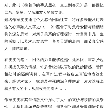
别。此书《拉着你的手从黑夜一直走到春天》是一部回忆
母亲、舅舅、父亲和友人的散文集。
知名作家皮皮通过个人感悟回顾往昔，将许多未能及时表
达的心声融入文字之中。书中蕴含了对父母爱情与婚姻结
构的深刻思考，对亲子关系的哲理探讨，对舅舅非凡一生
的感慨，以及对老友离世、各奔天涯的哀伤，细节真实感
人，情感深邃。
在皮皮的笔下，回忆的力量能够超越生死界限，重新拾起
并拼接失落的情感。许多曾经难以言说的微妙情感、昔日
相处时的隔阂误解，在写作过程中被皮皮真诚地表达出
来。经过对家人、家庭及生死的深入理解后，皮皮选择牵
着所有人的手，从黑夜走向春天……
作家皮皮在其亲情散文中探讨了人生的玄妙与亲情的复杂
性。人类并非如想象般坚强，却又似乎能承受世间诸多艰