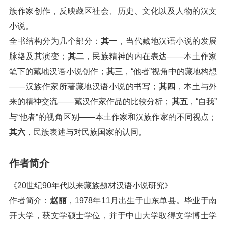
族作家创作，反映藏区社会、历史、文化以及人物的汉文
小说。
全书结构分为几个部分：
其一
，当代藏地汉语小说的发展
脉络及其演变；
其二
，民族精神的内在表达——本土作家
笔下的藏地汉语小说创作；
其三
，“他者”视角中的藏地构想
——汉族作家所著藏地汉语小说的书写；
其四
，本土与外
来的精神交流——藏汉作家作品的比较分析；
其五
，“自我”
与“他者”的视角区别——本土作家和汉族作家的不同视点；
其六
，民族表述与对民族国家的认同。
作者简介
《20世纪90年代以来藏族题材汉语小说研究》
作者简介：
赵丽
，1978年11月出生于山东单县。毕业于南
开大学，获文学硕士学位，并于中山大学取得文学博士学