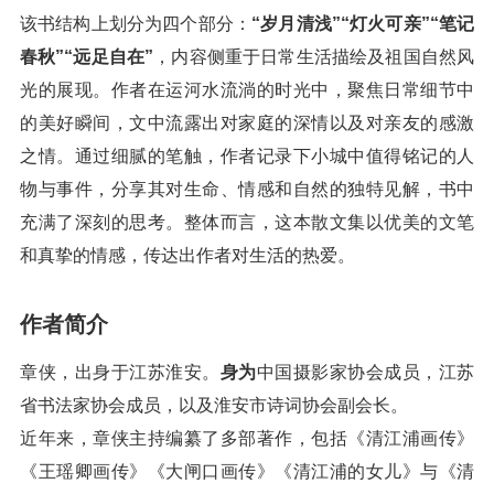
该书结构上划分为四个部分：
“岁月清浅”“灯火可亲”“笔记
春秋”“远足自在”
，内容侧重于日常生活描绘及祖国自然风
光的展现。作者在运河水流淌的时光中，聚焦日常细节中
的美好瞬间，文中流露出对家庭的深情以及对亲友的感激
之情。通过细腻的笔触，作者记录下小城中值得铭记的人
物与事件，分享其对生命、情感和自然的独特见解，书中
充满了深刻的思考。整体而言，这本散文集以优美的文笔
和真挚的情感，传达出作者对生活的热爱。
作者简介
章侠，出身于江苏淮安。
身为
中国摄影家协会成员，江苏
省书法家协会成员，以及淮安市诗词协会副会长。
近年来，章侠主持编纂了多部著作，包括《清江浦画传》
《王瑶卿画传》《大闸口画传》《清江浦的女儿》与《清