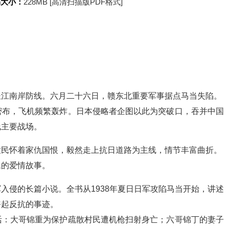
书大小：
228MB [高清扫描版PDF格式]
长江南岸防线。六月二十六日，赣东北重要军事据点马当失陷。
密布，飞机频繁轰炸。日本侵略者企图以此为突破口，吞并中国
线主要战场。
农民怀着家仇国恨，毅然走上抗日道路为主线，情节丰富曲折。
氏的爱情故事。
入侵的长篇小说。全书从1938年夏日日军攻陷马当开始，讲述
奋起反抗的事迹。
活：大哥锦重为保护疏散村民遭机枪扫射身亡；六哥锦丁的妻子