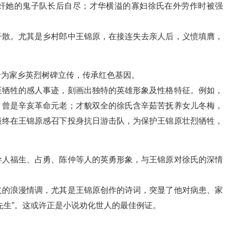
奸她的鬼子队长后自尽；才华横溢的寡妇徐氏在外劳作时被强
子散。尤其是乡村郎中王锦原，在接连失去亲人后，义愤填膺，
。
于为家乡英烈树碑立传，传承红色基因。
至牺牲的感人事迹，刻画出独特的英雄形象及性格特征。例如，
，曾是辛亥革命元老；才貌双全的徐氏含辛茹苦抚养女儿冬梅，
最终在王锦原感召下投身抗日游击队，为保护王锦原壮烈牺牲，
导人福生、占勇、陈仲等人的英勇形象，与王锦原对徐氏的深情
义的浪漫情调，尤其是王锦原创作的诗词，突显了他对病患、家
先生”。这或许正是小说劝化世人的最佳例证。