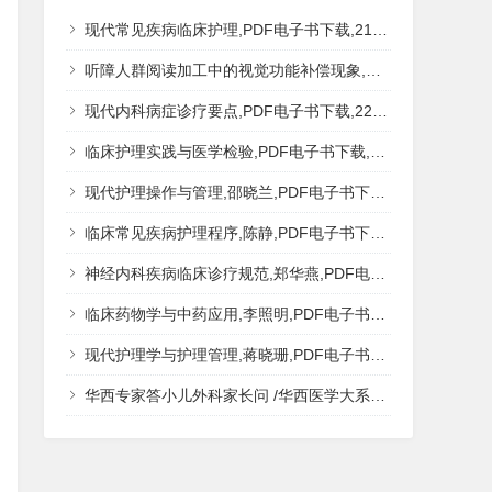
现代常见疾病临床护理,PDF电子书下载,217MB,网盘资源
听障人群阅读加工中的视觉功能补偿现象,秦钊,PDF电子书下载,网盘资源
现代内科病症诊疗要点,PDF电子书下载,223MB,网盘资源
临床护理实践与医学检验,PDF电子书下载,193MB,网盘资源
现代护理操作与管理,邵晓兰,PDF电子书下载,242MB,网盘资源
临床常见疾病护理程序,陈静,PDF电子书下载,185MB,网盘资源
神经内科疾病临床诊疗规范,郑华燕,PDF电子书下载,188MB,网盘资源
临床药物学与中药应用,李照明,PDF电子书下载,202MB,网盘资源
现代护理学与护理管理,蒋晓珊,PDF电子书下载,223MB,网盘资源
华西专家答小儿外科家长问 /华西医学大系?医学科普,PDF电子书网盘下载