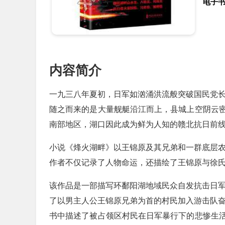
电子
内容简介
一九三八年夏初，日军如汹涌洪流般突破国民党
随之而来的是大量舰艇沿江而上，县城上空阴云
南部地区，湖口因此成为鲜为人知的赣北抗日前
小说《烽火湖畔》以王锦原及其兄弟和一群底层
作者不仅记录了人物命运，还描绘了王锦原与徐
该作品是一部描写环鄱阳湖地域民众自发抗击日军
了以男主人公王锦原兄弟为首的村民加入游击队
书中描述了被占领区村民在日军暴行下的悲惨生