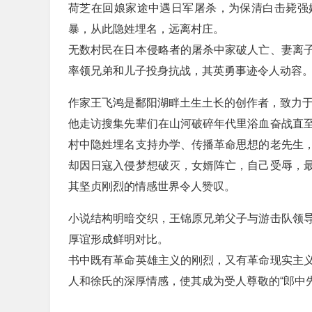
荷芝在回娘家途中遇日军屠杀，为保清白击毙强
暴，从此隐姓埋名，远离村庄。
无数村民在日本侵略者的屠杀中家破人亡、妻离
率领兄弟和儿子投身抗战，其英勇事迹令人动容
作家王飞鸿是鄱阳湖畔土生土长的创作者，致力
他走访搜集先辈们在山河破碎年代里浴血奋战直
村中隐姓埋名支持办学、传播革命思想的老先生
却因日寇入侵梦想破灭，女婿阵亡，自己受辱，
其坚贞刚烈的情感世界令人赞叹。
小说结构明暗交织，王锦原兄弟父子与游击队领
厚谊形成鲜明对比。
书中既有革命英雄主义的刚烈，又有革命现实主
人和徐氏的深厚情感，使其成为受人尊敬的“郎中