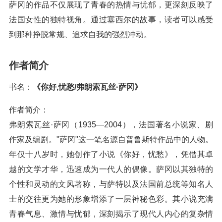
萨冈的作品不仅展现了青春的热情与忧郁，更深刻反映了
法国女性的独特视角。通过塞西尔的故事，读者可以感受
到那种挣脱常规、追求自我的强烈冲动。
作者简介
书名：
《你好,忧愁/弗朗索瓦丝·萨冈》
作者简介：
弗朗索瓦丝·萨冈（1935—2004），法国著名小说家、剧
作家及编剧。"萨冈"这一笔名源自普鲁斯特作品中的人物。
年仅十八岁时，她创作了小说《你好，忧愁》，凭借其卓
越的文学才华，迅速成为一代人的偶像。萨冈以其独特的
个性和灵动的文风著称，与萨特以及法国前总统等知名人
士的交往更为她的形象增添了一层神秘色彩。其小说充满
青春气息、激情与忧郁，深刻揭示了现代人内心的复杂情