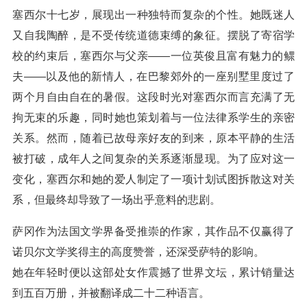
塞西尔十七岁，展现出一种独特而复杂的个性。她既迷人
又自我陶醉，是不受传统道德束缚的象征。摆脱了寄宿学
校的约束后，塞西尔与父亲——一位英俊且富有魅力的鳏
夫——以及他的新情人，在巴黎郊外的一座别墅里度过了
两个月自由自在的暑假。这段时光对塞西尔而言充满了无
拘无束的乐趣，同时她也策划着与一位法律系学生的亲密
关系。然而，随着已故母亲好友的到来，原本平静的生活
被打破，成年人之间复杂的关系逐渐显现。为了应对这一
变化，塞西尔和她的爱人制定了一项计划试图拆散这对关
系，但最终却导致了一场出乎意料的悲剧。
萨冈作为法国文学界备受推崇的作家，其作品不仅赢得了
诺贝尔文学奖得主的高度赞誉，还深受萨特的影响。
她在年轻时便以这部处女作震撼了世界文坛，累计销量达
到五百万册，并被翻译成二十二种语言。