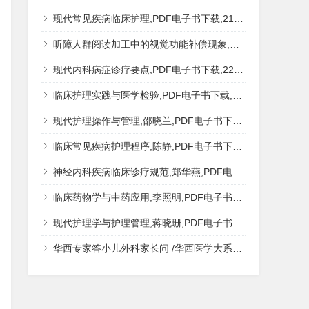
现代常见疾病临床护理,PDF电子书下载,217MB,网盘资源
听障人群阅读加工中的视觉功能补偿现象,秦钊,PDF电子书下载,网盘资源
现代内科病症诊疗要点,PDF电子书下载,223MB,网盘资源
临床护理实践与医学检验,PDF电子书下载,193MB,网盘资源
现代护理操作与管理,邵晓兰,PDF电子书下载,242MB,网盘资源
临床常见疾病护理程序,陈静,PDF电子书下载,185MB,网盘资源
神经内科疾病临床诊疗规范,郑华燕,PDF电子书下载,188MB,网盘资源
临床药物学与中药应用,李照明,PDF电子书下载,202MB,网盘资源
现代护理学与护理管理,蒋晓珊,PDF电子书下载,223MB,网盘资源
华西专家答小儿外科家长问 /华西医学大系?医学科普,PDF电子书网盘下载