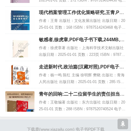
2025-01-01 页数：172 ISBN：9787519614430 电子
书大小：191MB [高清扫描版PDF格式] 内容简介
现代档案管理工作优化策略研究,王青,PDF
《高校美...
电子书网盘下载
作者：王青 出版社：文化发展出版社 出版日期：20
25-01-01 页数：168 ISBN：9787514243468 电子书
大小：264MB [高清扫描版PDF格式] 内容简介 书
敏感者,徐虎章,PDF电子书下载,244MB,网
名：《现...
盘资源
作者：徐虎章著 出版社：上海科学技术文献出版社
出版日期：2025-01-01 页数：223页 ISBN：978754
3991064 电子书大小：244MB [高清扫描版PDF格
走进新时代.政治篇(汉藏对照),PDF电子书
式] 内容简...
网盘下载
作者：杨一鸣 陈红 主编 徐明辉 樊晓 出版社：青海
人民出版社 出版日期：2025-01-01 页数：285 ISB
N：9787225066783 电子书大小：178MB [高清扫描
青年的回响:二十二位留学生的责任担当
版P...
(精装),PDF下载
作者：王敬编著 出版社：东方出版社 出版日期：20
25-01-01 页数：288 ISBN：9787520740524 电子书
大小：227MB [高清扫描版PDF格式] 内容简介 在当
今教育...
下载鹿
(www.xiazailu.com)
电子书PDF下载