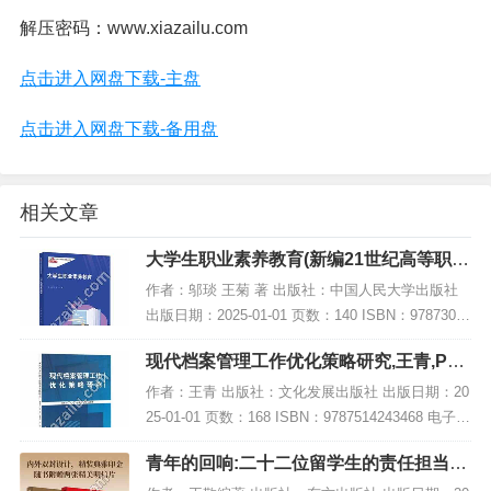
解压密码：www.xiazailu.com
点击进入网盘下载-主盘
点击进入网盘下载-备用盘
相关文章
大学生职业素养教育(新编21世纪高等职业
教育精品教材·通识课系列),PDF下载
作者：邬琰 王菊 著 出版社：中国人民大学出版社
出版日期：2025-01-01 页数：140 ISBN：97873003
29963 电子书大小：221MB [高清扫描版PDF格式]
现代档案管理工作优化策略研究,王青,PDF
内容简...
电子书网盘下载
作者：王青 出版社：文化发展出版社 出版日期：20
25-01-01 页数：168 ISBN：9787514243468 电子书
大小：264MB [高清扫描版PDF格式] 内容简介 书
青年的回响:二十二位留学生的责任担当
名：《现...
(精装),PDF下载