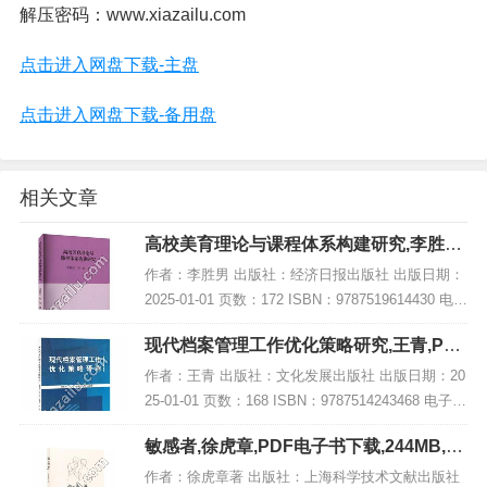
解压密码：www.xiazailu.com
点击进入网盘下载-主盘
点击进入网盘下载-备用盘
相关文章
高校美育理论与课程体系构建研究,李胜男,
PDF电子书网盘下载
作者：李胜男 出版社：经济日报出版社 出版日期：
2025-01-01 页数：172 ISBN：9787519614430 电子
书大小：191MB [高清扫描版PDF格式] 内容简介
现代档案管理工作优化策略研究,王青,PDF
《高校美...
电子书网盘下载
作者：王青 出版社：文化发展出版社 出版日期：20
25-01-01 页数：168 ISBN：9787514243468 电子书
大小：264MB [高清扫描版PDF格式] 内容简介 书
敏感者,徐虎章,PDF电子书下载,244MB,网
名：《现...
盘资源
作者：徐虎章著 出版社：上海科学技术文献出版社