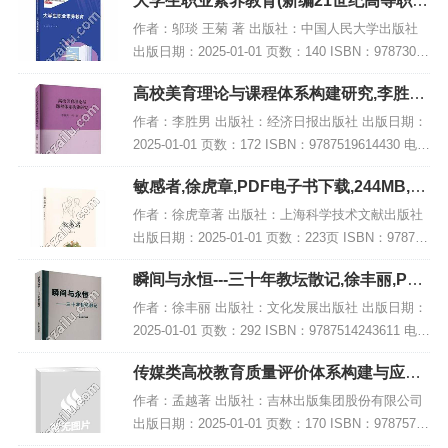
大学生职业素养教育(新编21世纪高等职业
教育精品教材·通识课系列),PDF下载
作者：邬琰 王菊 著 出版社：中国人民大学出版社
出版日期：2025-01-01 页数：140 ISBN：97873003
29963 电子书大小：221MB [高清扫描版PDF格式]
高校美育理论与课程体系构建研究,李胜男,
内容简...
PDF电子书网盘下载
作者：李胜男 出版社：经济日报出版社 出版日期：
2025-01-01 页数：172 ISBN：9787519614430 电子
书大小：191MB [高清扫描版PDF格式] 内容简介
敏感者,徐虎章,PDF电子书下载,244MB,网
《高校美...
盘资源
作者：徐虎章著 出版社：上海科学技术文献出版社
出版日期：2025-01-01 页数：223页 ISBN：978754
3991064 电子书大小：244MB [高清扫描版PDF格
瞬间与永恒---三十年教坛散记,徐丰丽,PDF
式] 内容简...
电子书网盘下载
作者：徐丰丽 出版社：文化发展出版社 出版日期：
2025-01-01 页数：292 ISBN：9787514243611 电子
书大小：250MB [高清扫描版PDF格式] 内容简介 在
传媒类高校教育质量评价体系构建与应用
教育领...
研究,PDF电子书下载
作者：孟越著 出版社：吉林出版集团股份有限公司
出版日期：2025-01-01 页数：170 ISBN：97875731
51148 电子书大小：229MB [高清扫描版PDF格式]