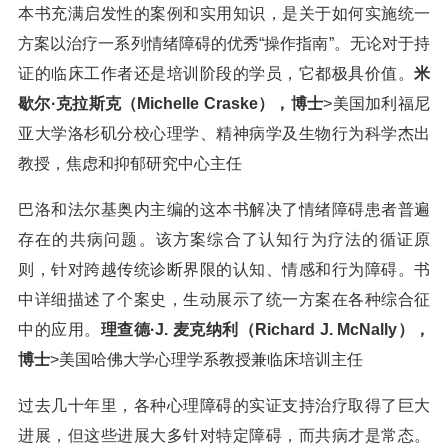
本书充满启发性的案例和实用知识，是关于如何实施统一
方案以治疗一系列情绪障碍的优秀“操作指南”。无论对于持
证的临床工作者还是培训阶段的学员，它都极具价值。
米
歇尔·克拉斯克（Michelle Craske），博士
>美国加利福尼
亚大学洛杉矶分校心理学、精神病学及生物行为科学杰出
教授，焦虑和抑郁研究中心主任
巴洛和法尔基奥内主编的这本书解决了情绪障碍患者普遍
存在的共病问题。该方案综合了认知行为疗法的循证原
则，针对跨越传统诊断界限的认知、情感和行为障碍。书
中详细描述了个案史，生动展示了统一方案在各种综合征
中的应用。
理查德·J. 麦克纳利（Richard J. McNally），
博士
>美国哈佛大学心理学系教授兼临床培训主任
过去几十年里，各种心理障碍的实证支持治疗取得了巨大
进展，但这些进展大多针对特定障碍，而共病才是常态。