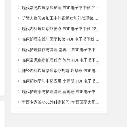
现代常见疾病临床护理,PDF电子书下载,217MB,网盘资源
听障人群阅读加工中的视觉功能补偿现象,秦钊,PDF电子书下载,网盘资源
现代内科病症诊疗要点,PDF电子书下载,223MB,网盘资源
临床护理实践与医学检验,PDF电子书下载,193MB,网盘资源
现代护理操作与管理,邵晓兰,PDF电子书下载,242MB,网盘资源
临床常见疾病护理程序,陈静,PDF电子书下载,185MB,网盘资源
神经内科疾病临床诊疗规范,郑华燕,PDF电子书下载,188MB,网盘资源
临床药物学与中药应用,李照明,PDF电子书下载,202MB,网盘资源
现代护理学与护理管理,蒋晓珊,PDF电子书下载,223MB,网盘资源
华西专家答小儿外科家长问 /华西医学大系?医学科普,PDF电子书网盘下载