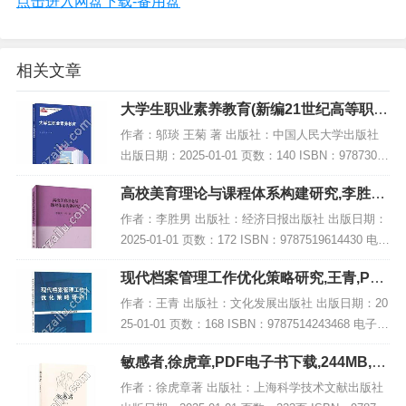
点击进入网盘下载-备用盘
相关文章
大学生职业素养教育(新编21世纪高等职业
教育精品教材·通识课系列),PDF下载
作者：邬琰 王菊 著 出版社：中国人民大学出版社
出版日期：2025-01-01 页数：140 ISBN：97873003
29963 电子书大小：221MB [高清扫描版PDF格式]
高校美育理论与课程体系构建研究,李胜男,
内容简...
PDF电子书网盘下载
作者：李胜男 出版社：经济日报出版社 出版日期：
2025-01-01 页数：172 ISBN：9787519614430 电子
书大小：191MB [高清扫描版PDF格式] 内容简介
现代档案管理工作优化策略研究,王青,PDF
《高校美...
电子书网盘下载
作者：王青 出版社：文化发展出版社 出版日期：20
25-01-01 页数：168 ISBN：9787514243468 电子书
大小：264MB [高清扫描版PDF格式] 内容简介 书
敏感者,徐虎章,PDF电子书下载,244MB,网
名：《现...
盘资源
作者：徐虎章著 出版社：上海科学技术文献出版社