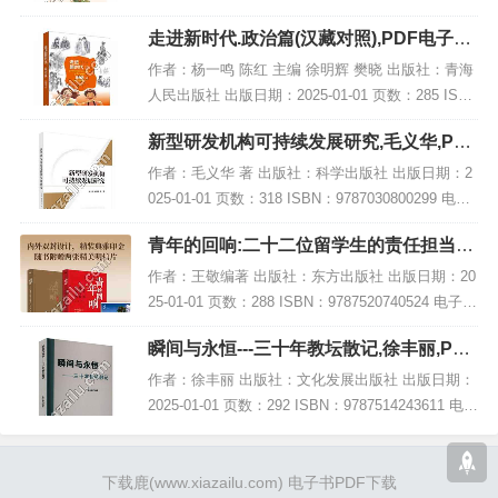
3991064 电子书大小：244MB [高清扫描版PDF格
走进新时代.政治篇(汉藏对照),PDF电子书
式] 内容简...
网盘下载
作者：杨一鸣 陈红 主编 徐明辉 樊晓 出版社：青海
人民出版社 出版日期：2025-01-01 页数：285 ISB
N：9787225066783 电子书大小：178MB [高清扫描
新型研发机构可持续发展研究,毛义华,PDF
版P...
电子书网盘下载
作者：毛义华 著 出版社：科学出版社 出版日期：2
025-01-01 页数：318 ISBN：9787030800299 电子
书大小：185MB [高清扫描版PDF格式] 内容简介 在
青年的回响:二十二位留学生的责任担当
新一轮...
(精装),PDF下载
作者：王敬编著 出版社：东方出版社 出版日期：20
25-01-01 页数：288 ISBN：9787520740524 电子书
大小：227MB [高清扫描版PDF格式] 内容简介 在当
瞬间与永恒---三十年教坛散记,徐丰丽,PDF
今教育...
电子书网盘下载
作者：徐丰丽 出版社：文化发展出版社 出版日期：
2025-01-01 页数：292 ISBN：9787514243611 电子
书大小：250MB [高清扫描版PDF格式] 内容简介 在
教育领...
下载鹿
(www.xiazailu.com)
电子书PDF下载