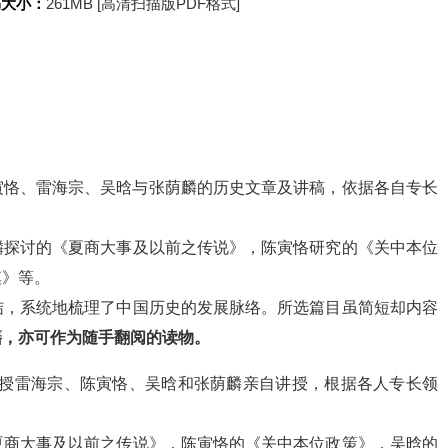
书大小：
261MB [高清扫描版PDF格式]
寅恪、雷海宗、吴晗与张荫麟的历史文章及讲稿，依据各自专长
麟探讨的《夏商大事及以前之传说》，陈寅恪研究的《关中本位
模》等。
结，系统地梳理了中国历史的发展脉络。所选篇目虽简短却内容
籍，亦可作为随手翻阅的读物。
教授雷海宗、陈寅恪、吴晗和张荫麟亲自讲授，根据各人专长领
夏商大事及以前之传说》，陈寅恪的《关中本位政策》，吴晗的