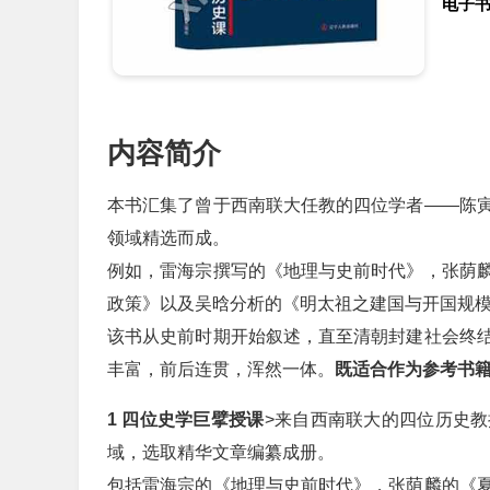
电子
内容简介
本书汇集了曾于西南联大任教的四位学者——陈
领域精选而成。
例如，雷海宗撰写的《地理与史前时代》，张荫
政策》以及吴晗分析的《明太祖之建国与开国规
该书从史前时期开始叙述，直至清朝封建社会终
丰富，前后连贯，浑然一体。
既适合作为参考书
1 四位史学巨擘授课
>来自西南联大的四位历史
域，选取精华文章编纂成册。
包括雷海宗的《地理与史前时代》，张荫麟的《