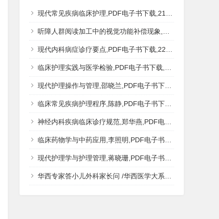
现代常见疾病临床护理,PDF电子书下载,217MB,网盘资源
听障人群阅读加工中的视觉功能补偿现象,秦钊,PDF电子书下载,网盘资源
现代内科病症诊疗要点,PDF电子书下载,223MB,网盘资源
临床护理实践与医学检验,PDF电子书下载,193MB,网盘资源
现代护理操作与管理,邵晓兰,PDF电子书下载,242MB,网盘资源
临床常见疾病护理程序,陈静,PDF电子书下载,185MB,网盘资源
神经内科疾病临床诊疗规范,郑华燕,PDF电子书下载,188MB,网盘资源
临床药物学与中药应用,李照明,PDF电子书下载,202MB,网盘资源
现代护理学与护理管理,蒋晓珊,PDF电子书下载,223MB,网盘资源
华西专家答小儿外科家长问 /华西医学大系?医学科普,PDF电子书网盘下载