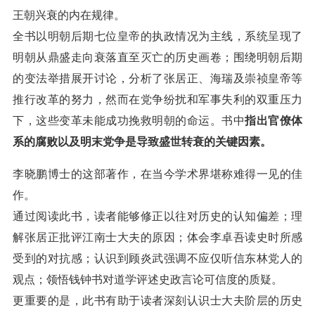
王朝兴衰的内在规律。
全书以明朝后期七位皇帝的执政情况为主线，系统呈现了
明朝从鼎盛走向衰落直至灭亡的历史画卷；围绕明朝后期
的变法举措展开讨论，分析了张居正、海瑞及崇祯皇帝等
推行改革的努力，然而在党争纷扰和军事失利的双重压力
下，这些变革未能成功挽救明朝的命运。书中
指出官僚体
系的腐败以及明末党争是导致盛世转衰的关键因素。
李晓鹏博士的这部著作，在当今学术界堪称难得一见的佳
作。
通过阅读此书，读者能够修正以往对历史的认知偏差；理
解张居正批评江南士大夫的原因；体会李卓吾读史时所感
受到的对抗感；认识到顾炎武强调不应仅听信东林党人的
观点；领悟钱钟书对道学评述史政言论可信度的质疑。
更重要的是，此书有助于读者深刻认识士大夫阶层的历史